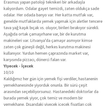
Erasmus yapan patoloji teknikeri bir arkadaşla
kalıyordum. Odalar gayet temizdi, zaten oldukça sade
odalar. Her odada banyo var. Her katta mutfak var,
genelde mutfaklarda yemek yapmak için aletler tencere
tava yağ kaşık bıçak vs. oluyor, birileri bırakıyor sürekli.
Aşağıda ortak çamaşırhane var, bir de kurutma
makineleri var. Litvanya’da çamaşır asmıyor kimse
zaten çok güneşli değil, herkes kurutma makinesi
kullanıyor. Yurdun hemen çaprazında market var,
karşısında pizzacı, dönerci falan var.
Yiyecek - İçecek
10/10
Kaldığımız her gün için yemek fişi verdiler, hastanenin
yemekhanesinde yiyorduk onunla. Bir sürü çeşit
arasından seçebiliyorsunuz. Hastanedeki doktorlar da
burada yemek yiyor, çok temiz ve modern bir
yemekhane. Dışarıdaki yiyecek içecek fiyatları çok