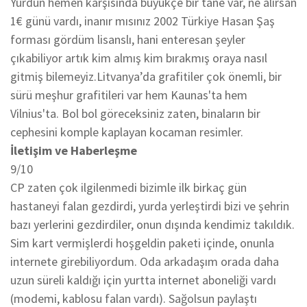
Yurdun hemen karşısında büyükçe bir tane var, ne alırsan
1€ günü vardı, inanır mısınız 2002 Türkiye Hasan Şaş
forması gördüm lisanslı, hani enteresan şeyler
çıkabiliyor artık kim almış kim bırakmış oraya nasıl
gitmiş bilemeyiz.Litvanya’da grafitiler çok önemli, bir
sürü meşhur grafitileri var hem Kaunas'ta hem
Vilnius'ta. Bol bol göreceksiniz zaten, binaların bir
cephesini komple kaplayan kocaman resimler.
İletişim ve Haberleşme
9/10
CP zaten çok ilgilenmedi bizimle ilk birkaç gün
hastaneyi falan gezdirdi, yurda yerleştirdi bizi ve şehrin
bazı yerlerini gezdirdiler, onun dışında kendimiz takıldık.
Sim kart vermişlerdi hoşgeldin paketi içinde, onunla
internete girebiliyordum. Oda arkadaşım orada daha
uzun süreli kaldığı için yurtta internet aboneliği vardı
(modemi, kablosu falan vardı). Sağolsun paylaştı