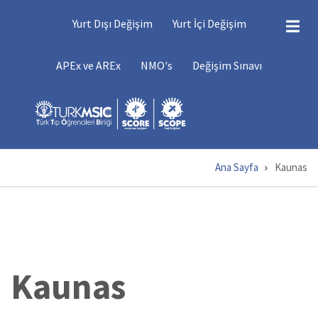
Ana
DEĞIŞIMLER
Yurt Dışı Değişim
Yurt İçi Değişim
içeriğe
atla
DEĞIŞIM
APEx ve AREx
NMO's
Değişim Sınavı
MENÜSÜ
Ana Sayfa
Kaunas
Sayfa
yolu
Kaunas