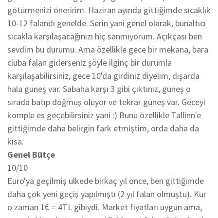
götürmenizi öneririm. Haziran ayında gittiğimde sıcaklık
10-12 falandı genelde. Serin yani genel olarak, bunaltıcı
sıcakla karşılaşacağınızı hiç sanmıyorum. Açıkçası ben
sevdim bu durumu. Ama özellikle gece bir mekana, bara
cluba falan giderseniz şöyle ilginç bir durumla
karşılaşabilirsiniz, gece 10'da girdiniz diyelim, dışarda
hala güneş var. Sabaha karşı 3 gibi çıktınız, güneş o
sırada batıp doğmuş oluyor ve tekrar güneş var. Geceyi
komple es geçebilirsiniz yani :) Bunu özellikle Tallinn'e
gittiğimde daha belirgin fark etmiştim, orda daha da
kısa.
Genel Bütçe
10/10
Euro'ya geçilmiş ülkede birkaç yıl önce, ben gittiğimde
daha çok yeni geçiş yapılmıştı (2 yıl falan olmuştu). Kur
o zaman 1€ = 4TL gibiydi. Market fiyatları uygun ama,