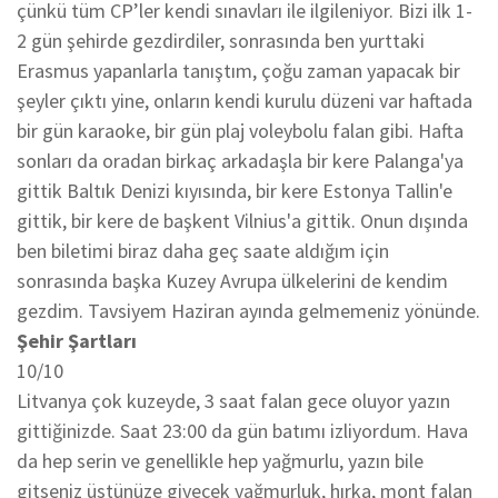
çünkü tüm CP’ler kendi sınavları ile ilgileniyor. Bizi ilk 1-
2 gün şehirde gezdirdiler, sonrasında ben yurttaki
Erasmus yapanlarla tanıştım, çoğu zaman yapacak bir
şeyler çıktı yine, onların kendi kurulu düzeni var haftada
bir gün karaoke, bir gün plaj voleybolu falan gibi. Hafta
sonları da oradan birkaç arkadaşla bir kere Palanga'ya
gittik Baltık Denizi kıyısında, bir kere Estonya Tallin'e
gittik, bir kere de başkent Vilnius'a gittik. Onun dışında
ben biletimi biraz daha geç saate aldığım için
sonrasında başka Kuzey Avrupa ülkelerini de kendim
gezdim. Tavsiyem Haziran ayında gelmemeniz yönünde.
Şehir Şartları
10/10
Litvanya çok kuzeyde, 3 saat falan gece oluyor yazın
gittiğinizde. Saat 23:00 da gün batımı izliyordum. Hava
da hep serin ve genellikle hep yağmurlu, yazın bile
gitseniz üstünüze giyecek yağmurluk, hırka, mont falan