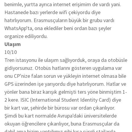
benimle, yurtta ayrıca internet erişimim de vardı yani.
Hastanede bazı yerlerde wifi çekiyordu diye
hatırlıyorum. Erasmusçuların büyük bir grubu vardı
WhatsApp'ta, ona eklediler beni ordan bazı şeyler
organize ediliyordu.
Ulaşım
10/10
Tren istasyonu ile ulaşım sağlıyorduk, oraya da otobüsle
gidiyorsunuz. Otobüs hatlarını gösteren uygulama var
onu CP'nize falan sorun ve yükleyin internet olmasa bile
GPS üzerinden işe yarıyordu diye hatırlıyorum. Hatlar ve
yönler bana biraz karışık gelmişti ters yöne binmiştim 1-
2 kere. ISIC (International Student Identity Card) diye
bir kart var, şehirde bir bürosu var ordan çıkarılıyor.
Şimdi bu kart normalde Avrupa'daki üniversitelerde
okuyan öğrencilere çıkarılıyor, buna Erasmusçular da
dahil ama bizim yaptığımız gibi kısa süreli stajlarda