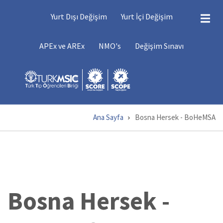
Ana
DEĞIŞIMLER
Yurt Dışı Değişim
Yurt İçi Değişim
içeriğe
atla
DEĞIŞIM
APEx ve AREx
NMO's
Değişim Sınavı
MENÜSÜ
Ana Sayfa
Bosna Hersek - BoHeMSA
Sayfa
yolu
Bosna Hersek -