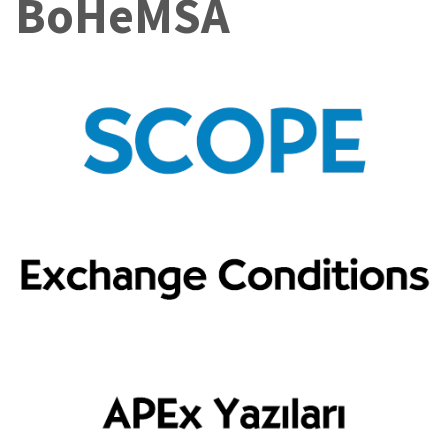
BoHeMSA