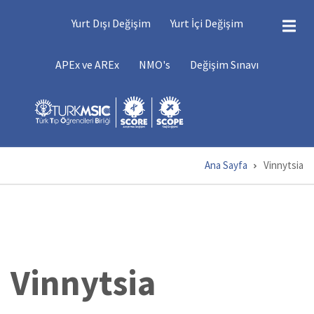
Ana
DEĞIŞIMLER
Yurt Dışı Değişim
Yurt İçi Değişim
içeriğe
atla
DEĞIŞIM
APEx ve AREx
NMO's
Değişim Sınavı
MENÜSÜ
Ana Sayfa
Vinnytsia
Sayfa
yolu
Vinnytsia