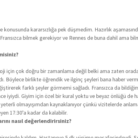
eme konusunda kararsızlığa pek düşmedim. Hazırlık aşamasında
in Fransızca bilmek gerekiyor ve Rennes de buna dahil ama bi
misiniz?
i için çok doğru bir zamanlama değil belki ama zaten orada s
dı. Böylece birlikte öğrendik ve ilginç şeyleri bana haber ve
iştirerek farklı şeyler görmemi sağladı. Fransızca da bildiği
ce iyiydi. Giyim için özel bir kural yoktu ve beyaz önlüğü de 
terli olmayışımdan kaynaklanıyor çünkü vizitelerde anlamadı
en 17:30’a kadar da kalabilir.
ını nasıl değerlendirirsiniz?
airesinde kaldım. Hastaneye 5 dk yürüme mesafesindeydi. Ş