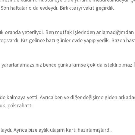
Son haftalar o da evdeydi. Birlikte iyi vakit geçirdik
büyük oranda yeterliydi. Ben mutfak işlerinden anlamadığım
ç vardı. Kız gelince bazı günler evde yapıp yedik. Bazen ha
iç yararlanamazsınız bence çünkü kimse çok da istekli olmaz 
mde kalmaya yetti. Ayrıca ben ve diğer değişime giden arkadaş
uk, çok rahattı.
ydı. Ayrıca bize aylık ulaşım kartı hazırlamışlardı.