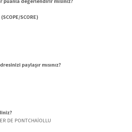
r puanla değerlendirir misiniz?
z? (SCOPE/SCORE)
dresinizi paylaşır mısınız?
diniz?
İER DE PONTCHAİOLLU