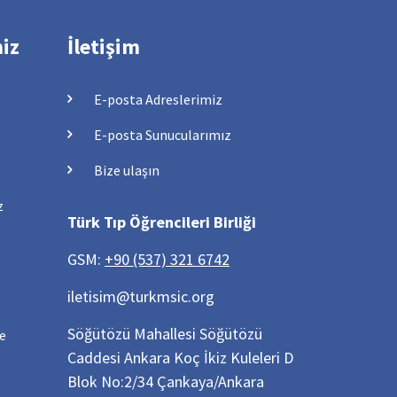
miz
İletişim
E-posta Adreslerimiz
E-posta Sunucularımız
Bize ulaşın
z
Türk Tıp Öğrencileri Birliği
GSM:
+90 (537) 321 6742
iletisim@turkmsic.org
Söğütözü Mahallesi Söğütözü
ve
Caddesi Ankara Koç İkiz Kuleleri D
Blok No:2/34 Çankaya/Ankara