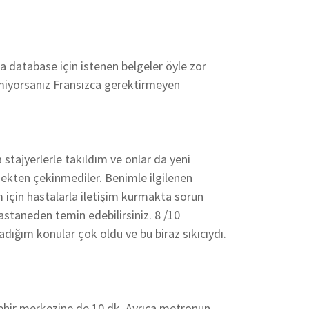
 database için istenen belgeler öyle zor
lmiyorsanız Fransızca gerektirmeyen
tajyerlerle takıldım ve onlar da yeni
rmekten çekinmediler. Benimle ilgilenen
m için hastalarla iletişim kurmakta sorun
hastaneden temin edebilirsiniz. 8 /10
ğım konular çok oldu ve bu biraz sıkıcıydı.
ehir merkezine de 10 dk. Ayrıca metronun