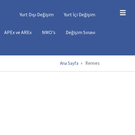
ĞIŞIMLER
Yurt Dışı Değişim
Yurt İçi Değişim
ĞIŞIM
APEx ve AREx
NMO's
Değişim Sınavı
ENÜSÜ
Ana Sayfa
Rennes