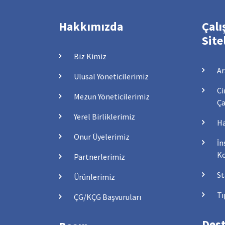
Hakkımızda
Çalı
Site
Biz Kimiz
Ar
Ulusal Yöneticilerimiz
Ci
Mezun Yöneticilerimiz
Ça
Yerel Birliklerimiz
Ha
Onur Üyelerimiz
İn
Ko
Partnerlerimiz
St
Ürünlerimiz
Tı
ÇG/KÇG Başvuruları
Dest