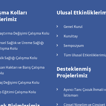
şma Kolları
Ulusal Etkinlikleri
lerimiz
Genel Kurul
aştırma Değişimi Çalışma Kolu
Kurultay
nsel Sağlık ve Üreme Sağlığı
Sempozyum
lışma Kolu
Tüm Ulusal Etkinliklerimi
lk Sağlığı Çalışma Kolu
san Hakları ve Barış Çalışma
Desteklenmiş
lu
Projelerimiz
aj Değişimi Çalışma Kolu
Ayırıcı Tanı: Çocuk İhmali 
p Eğitimi Çalışma Kolu
İstismarı
ek Birimlerimiz
Cinsel Yönelim ve Cinsiyet