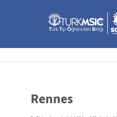
Ana
içeriğe
atla
Sayfa
yolu
Rennes