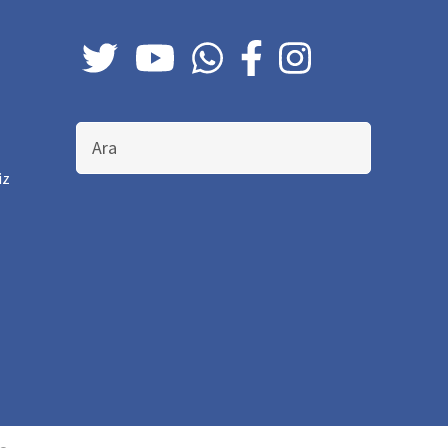
Bu
sitede
ara
iz