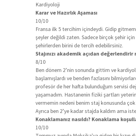
Kardiyoloji
Karar ve Hazırlık Aşaması
10/10
Fransa ilk 5 tercihim içindeydi. Gidip gitm
şeyler değildi zaten. Sadece birçok şehir iç
şehirlerden birini de tercih edebilirsiniz.
Stajınızı akademik açıdan değerlendirir 
8/10
Ben dönem 2’nin sonunda gittim ve kardiyoloj
başlamışlardı ve benden fazlasını bilmiyorlar
profesör de her hafta bulunduğum servisi değ
yaşamadım. Hastanenin fiziki şartları yeterin
vermemin nedeni benim staj konusunda çok ye
Ayrıca ben 2’ye kadar stajda kaldım ama istey
Konaklamanız nasıldı? Konaklama koşullar
10/10
Temmuz ayında Meksika'ya giden bir kızın d