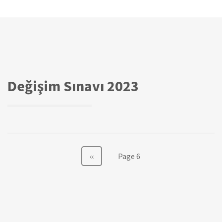
Değişim Sınavı 2023
Sayfalama
Önceki
‹‹
Page 6
sayfa