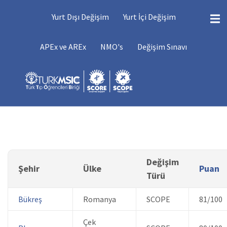
Ana
DEĞIŞIMLER
Yurt Dışı Değişim
Yurt İçi Değişim
içeriğe
atla
DEĞIŞIM
APEx ve AREx
NMO's
Değişim Sınavı
MENÜSÜ
Değişim
Şehir
Ülke
Puan
Türü
Bükreş
Romanya
SCOPE
81/100
Çek