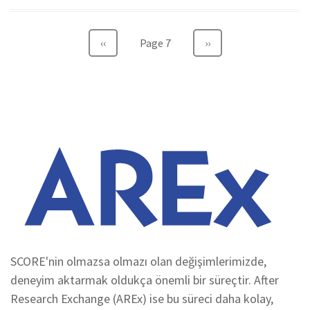
Sayfalama
Önceki
‹‹
Page 7
Sonraki
››
sayfa
sayfa
SCORE'nin olmazsa olmazı olan değişimlerimizde,
deneyim aktarmak oldukça önemli bir süreçtir. After
Research Exchange (AREx) ise bu süreci daha kolay,