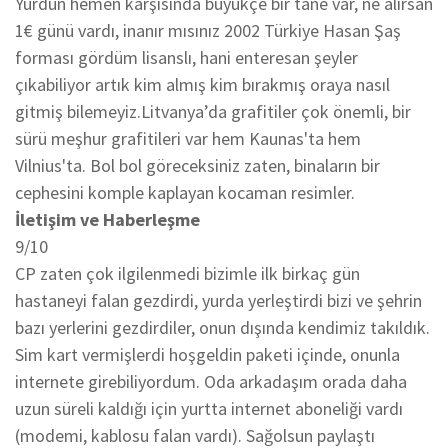
Yurdun hemen karşısında büyükçe bir tane var, ne alırsan
1€ günü vardı, inanır mısınız 2002 Türkiye Hasan Şaş
forması gördüm lisanslı, hani enteresan şeyler
çıkabiliyor artık kim almış kim bırakmış oraya nasıl
gitmiş bilemeyiz.Litvanya’da grafitiler çok önemli, bir
sürü meşhur grafitileri var hem Kaunas'ta hem
Vilnius'ta. Bol bol göreceksiniz zaten, binaların bir
cephesini komple kaplayan kocaman resimler.
İletişim ve Haberleşme
9/10
CP zaten çok ilgilenmedi bizimle ilk birkaç gün
hastaneyi falan gezdirdi, yurda yerleştirdi bizi ve şehrin
bazı yerlerini gezdirdiler, onun dışında kendimiz takıldık.
Sim kart vermişlerdi hoşgeldin paketi içinde, onunla
internete girebiliyordum. Oda arkadaşım orada daha
uzun süreli kaldığı için yurtta internet aboneliği vardı
(modemi, kablosu falan vardı). Sağolsun paylaştı