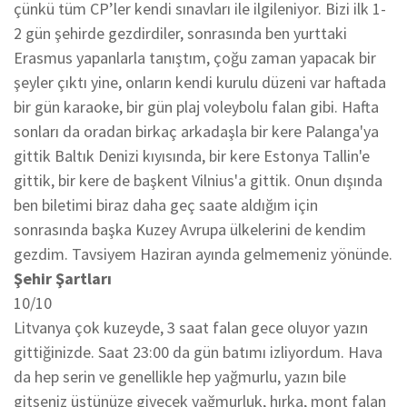
çünkü tüm CP’ler kendi sınavları ile ilgileniyor. Bizi ilk 1-
2 gün şehirde gezdirdiler, sonrasında ben yurttaki
Erasmus yapanlarla tanıştım, çoğu zaman yapacak bir
şeyler çıktı yine, onların kendi kurulu düzeni var haftada
bir gün karaoke, bir gün plaj voleybolu falan gibi. Hafta
sonları da oradan birkaç arkadaşla bir kere Palanga'ya
gittik Baltık Denizi kıyısında, bir kere Estonya Tallin'e
gittik, bir kere de başkent Vilnius'a gittik. Onun dışında
ben biletimi biraz daha geç saate aldığım için
sonrasında başka Kuzey Avrupa ülkelerini de kendim
gezdim. Tavsiyem Haziran ayında gelmemeniz yönünde.
Şehir Şartları
10/10
Litvanya çok kuzeyde, 3 saat falan gece oluyor yazın
gittiğinizde. Saat 23:00 da gün batımı izliyordum. Hava
da hep serin ve genellikle hep yağmurlu, yazın bile
gitseniz üstünüze giyecek yağmurluk, hırka, mont falan