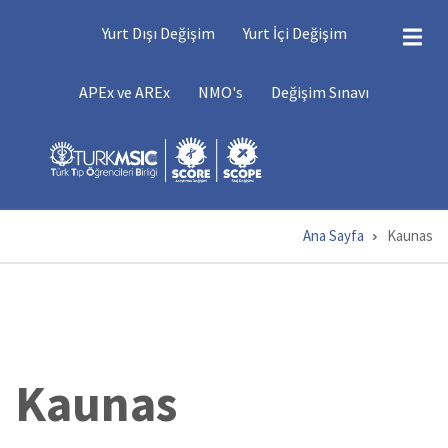
Ana
DEĞIŞIMLER
Yurt Dışı Değişim
Yurt İçi Değişim
içeriğe
atla
DEĞIŞIM
APEx ve AREx
NMO's
Değişim Sınavı
MENÜSÜ
Ana Sayfa
Kaunas
Sayfa
yolu
Kaunas