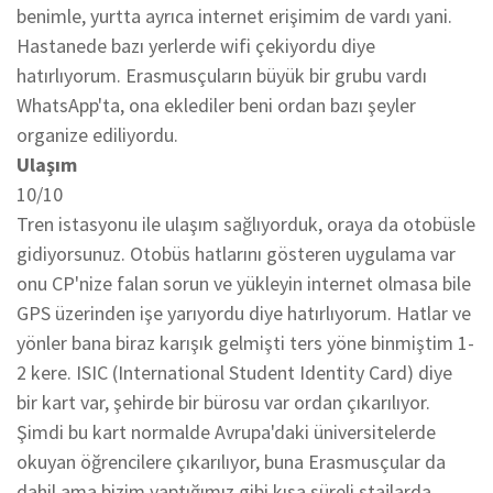
benimle, yurtta ayrıca internet erişimim de vardı yani.
Hastanede bazı yerlerde wifi çekiyordu diye
hatırlıyorum. Erasmusçuların büyük bir grubu vardı
WhatsApp'ta, ona eklediler beni ordan bazı şeyler
organize ediliyordu.
Ulaşım
10/10
Tren istasyonu ile ulaşım sağlıyorduk, oraya da otobüsle
gidiyorsunuz. Otobüs hatlarını gösteren uygulama var
onu CP'nize falan sorun ve yükleyin internet olmasa bile
GPS üzerinden işe yarıyordu diye hatırlıyorum. Hatlar ve
yönler bana biraz karışık gelmişti ters yöne binmiştim 1-
2 kere. ISIC (International Student Identity Card) diye
bir kart var, şehirde bir bürosu var ordan çıkarılıyor.
Şimdi bu kart normalde Avrupa'daki üniversitelerde
okuyan öğrencilere çıkarılıyor, buna Erasmusçular da
dahil ama bizim yaptığımız gibi kısa süreli stajlarda