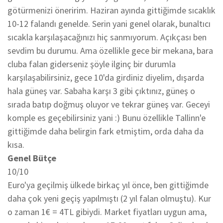
götürmenizi öneririm. Haziran ayında gittiğimde sıcaklık
10-12 falandı genelde. Serin yani genel olarak, bunaltıcı
sıcakla karşılaşacağınızı hiç sanmıyorum. Açıkçası ben
sevdim bu durumu. Ama özellikle gece bir mekana, bara
cluba falan giderseniz şöyle ilginç bir durumla
karşılaşabilirsiniz, gece 10'da girdiniz diyelim, dışarda
hala güneş var. Sabaha karşı 3 gibi çıktınız, güneş o
sırada batıp doğmuş oluyor ve tekrar güneş var. Geceyi
komple es geçebilirsiniz yani :) Bunu özellikle Tallinn'e
gittiğimde daha belirgin fark etmiştim, orda daha da
kısa.
Genel Bütçe
10/10
Euro'ya geçilmiş ülkede birkaç yıl önce, ben gittiğimde
daha çok yeni geçiş yapılmıştı (2 yıl falan olmuştu). Kur
o zaman 1€ = 4TL gibiydi. Market fiyatları uygun ama,