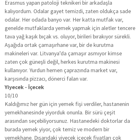
Erasmus yapan patoloji teknikeri bir arkadaşla
kalıyordum. Odalar gayet temizdi, zaten oldukça sade
odalar. Her odada banyo var. Her katta mutfak var,
genelde mutfaklarda yemek yapmak için aletler tencere
tava yağ kaşık bıçak vs. oluyor, birileri bırakıyor sürekli.
Aşağıda ortak çamaşırhane var, bir de kurutma
makineleri var. Litvanya’da çamaşır asmıyor kimse
zaten çok güneşli değil, herkes kurutma makinesi
kullanıyor. Yurdun hemen çaprazında market var,
karşısında pizzacı, dönerci falan var.
Yiyecek - İçecek
10/10
Kaldığımız her gün için yemek fişi verdiler, hastanenin
yemekhanesinde yiyorduk onunla. Bir sürü çeşit
arasından seçebiliyorsunuz. Hastanedeki doktorlar da
burada yemek yiyor, çok temiz ve modern bir
yemekhane. Dışarıdaki yiyecek içecek fiyatları çok